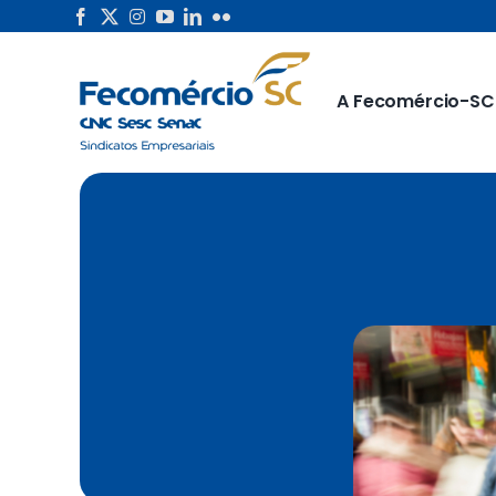
Skip
to
content
A Fecomércio-SC