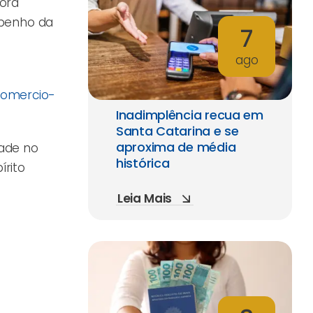
bora
mpenho da
7
ago
comercio-
Inadimplência recua em
Santa Catarina e se
aproxima de média
dade no
histórica
írito
Leia Mais