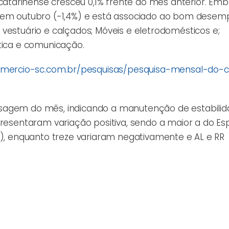
tarinense cresceu 0,1% frente ao mês anterior. Em
o em outubro (-1,4%) e está associado ao bom dese
estuário e calçados; Móveis e eletrodomésticos e;
tica e comunicação.
omercio-sc.com.br/pesquisas/pesquisa-mensal-do-
ssagem do mês, indicando a manutenção de estabili
resentaram variação positiva, sendo a maior a do Esp
%), enquanto treze variaram negativamente e AL e RR