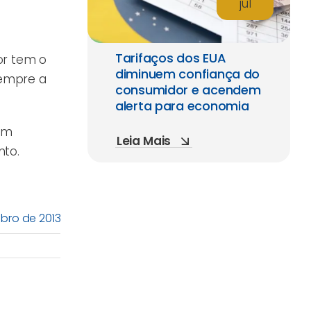
jul
Tarifaços dos EUA
or tem o
diminuem confiança do
sempre a
consumidor e acendem
alerta para economia
uem
Leia Mais
nto.
bro de 2013