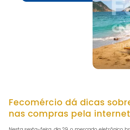
Fecomércio dá dicas sobre
nas compras pela interne
Nesta sexta-feira, dia 29, o mercado eletrônico br