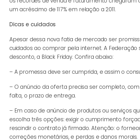
os recordes de venda e faturamento chegaram a 
um acréscimo de 117% em relação a 2011.
Dicas e cuidados
Apesar dessa nova fatia de mercado ser promiss
cuidados ao comprar pela internet. A Federação 
desconto, a Black Friday. Confira abaixo:
– A promessa deve ser cumprida, e assim o consu
– O anúncio da oferta precisa ser completo, co
falta, o prazo de entrega.
– Em caso de anúncio de produtos ou serviços 
escolha três opções: exigir o cumprimento força
rescindir o contrato já firmado. Atenção: o fornece
correções monetárias, e perdas e danos morais.