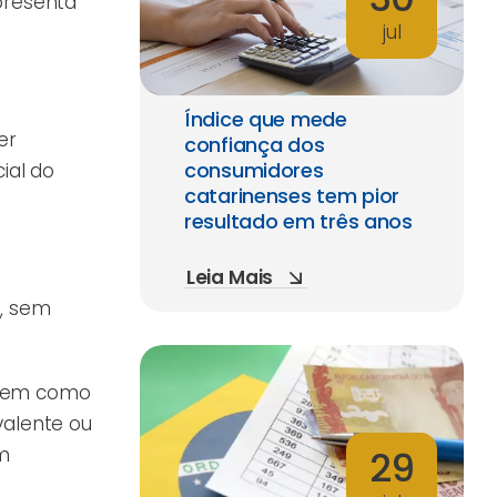
presenta
jul
Índice que mede
er
confiança dos
consumidores
ial do
catarinenses tem pior
resultado em três anos
Leia Mais
e, sem
 tem como
valente ou
om
29