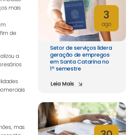
ços mais
3
ago
rem
fim de
Setor de serviços lidera
geração de empregos
alizou a
em Santa Catarina no
presários
1º semestre
lidades
Leia Mais
comerciais
lhões, mas
30