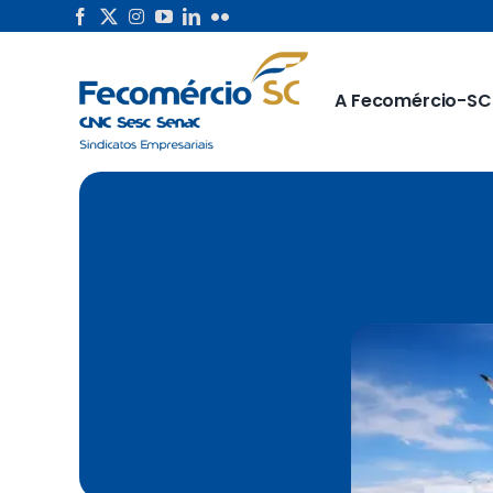
Skip
to
content
A Fecomércio-SC