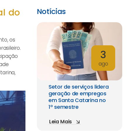
al do
Notícias
nto, os
asileiro.
3
cipação
ago
dade
tarina,
Setor de serviços lidera
geração de empregos
em Santa Catarina no
1º semestre
Leia Mais