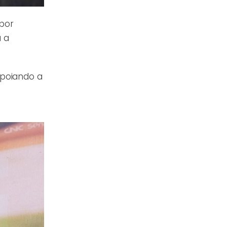
 por
u a
apoiando a