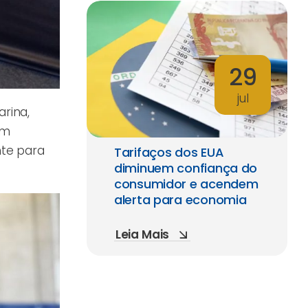
29
jul
rina,
em
nte para
Tarifaços dos EUA
diminuem confiança do
consumidor e acendem
alerta para economia
Leia Mais