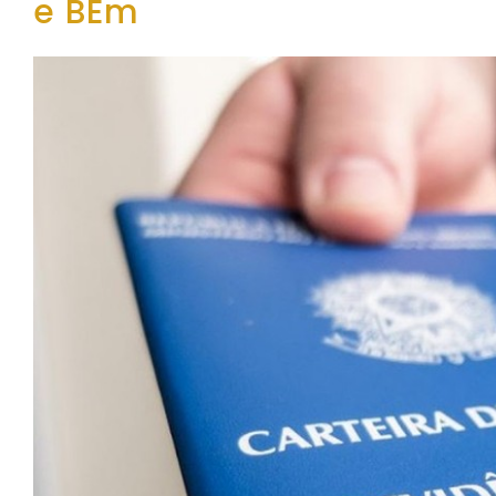
e BEm