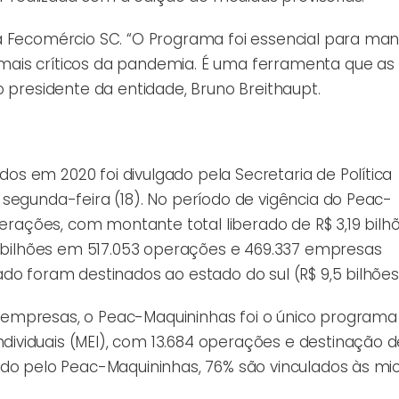
a Fecomércio SC. “O Programa foi essencial para man
mais críticos da pandemia. É uma ferramenta que a
o presidente da entidade, Bruno Breithaupt.
s em 2020 foi divulgado pela Secretaria de Política
segunda-feira (18). No período de vigência do Peac-
perações, com montante total liberado de R$ 3,19 bilhõ
55 bilhões em 517.053 operações e 469.337 empresas
do foram destinados ao estado do sul (R$ 9,5 bilhões
 empresas, o Peac-Maquininhas foi o único programa
viduais (MEI), com 13.684 operações e destinação de
ado pelo Peac-Maquininhas, 76% são vinculados às mi