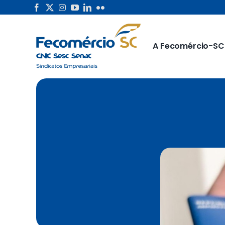
Skip
to
content
A Fecomércio-SC