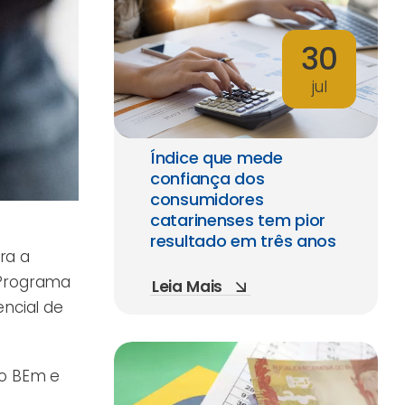
30
jul
Índice que mede
confiança dos
consumidores
catarinenses tem pior
resultado em três anos
ra a
 Programa
Leia Mais
ncial de
 o BEm e