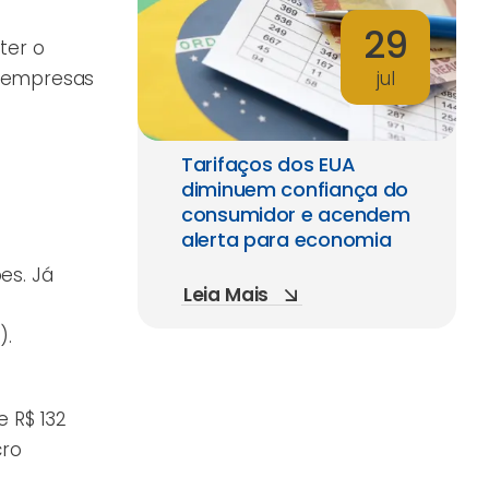
29
ter o
s empresas
jul
Tarifaços dos EUA
diminuem confiança do
consumidor e acendem
alerta para economia
es. Já
Leia Mais
).
 R$ 132
cro