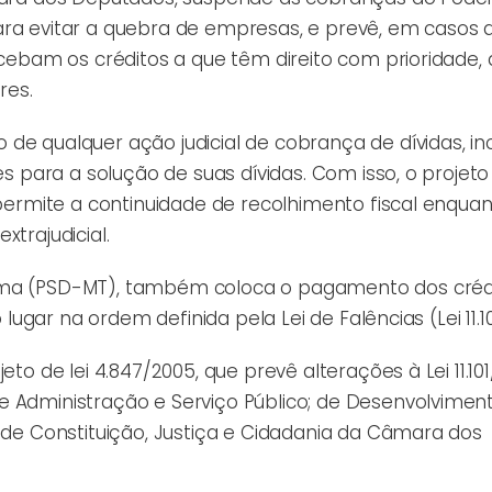
ara evitar a quebra de empresas, e prevê, em casos 
ecebam os créditos a que têm direito com prioridade,
res.
de qualquer ação judicial de cobrança de dívidas, in
es para a solução de suas dívidas. Com isso, o projeto
 permite a continuidade de recolhimento fiscal enqua
trajudicial.
Lima (PSD-MT), também coloca o pagamento dos créd
 lugar na ordem definida pela Lei de Falências (Lei 11.1
to de lei 4.847/2005, que prevê alterações à Lei 11.101
e Administração e Serviço Público; de Desenvolviment
e de Constituição, Justiça e Cidadania da Câmara dos