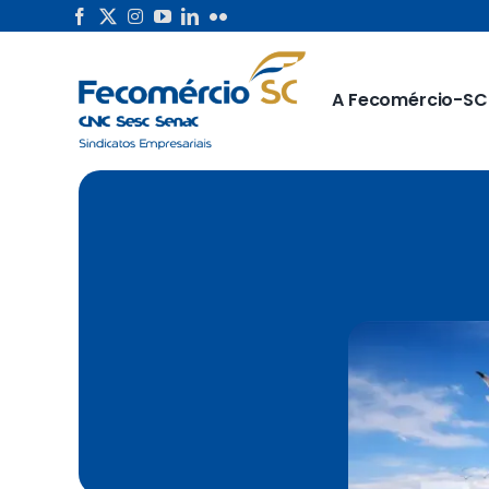
Skip
to
content
A Fecomércio-SC