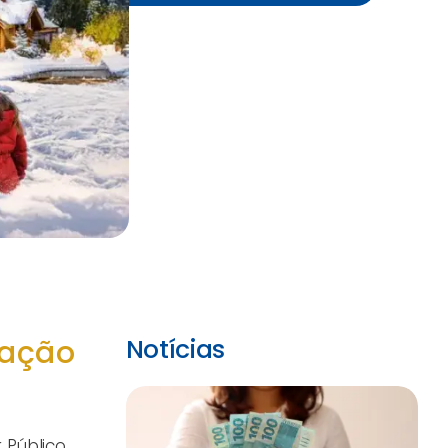
ração
Notícias
 Público