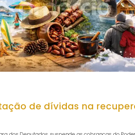
itação de dívidas na recupe
âmara dos Deputados, suspende as cobranças do Poder