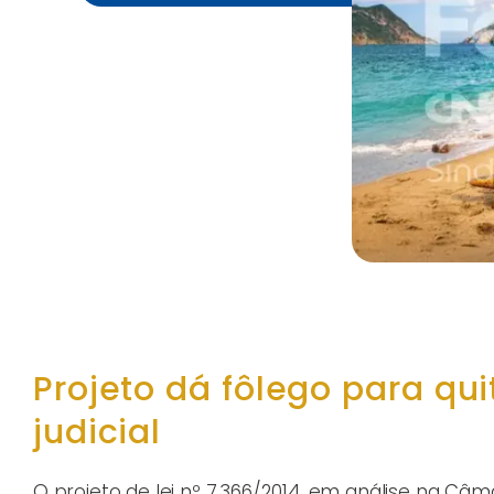
Projeto dá fôlego para qu
judicial
O projeto de lei nº 7.366/2014, em análise na C