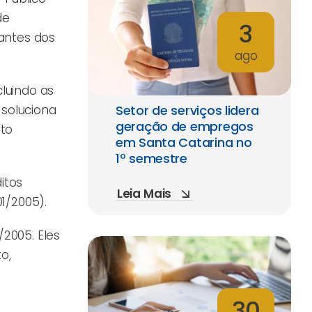
de
3
 antes dos
ago
cluindo as
 soluciona
Setor de serviços lidera
geração de empregos
nto
em Santa Catarina no
1º semestre
itos
Leia Mais
01/2005).
/2005. Eles
o,
30