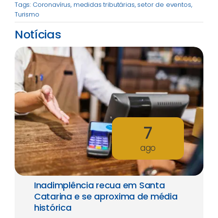
Tags:
Coronavírus
,
medidas tributárias
,
setor de eventos
,
Turismo
Notícias
7
ago
Inadimplência recua em Santa
Catarina e se aproxima de média
histórica