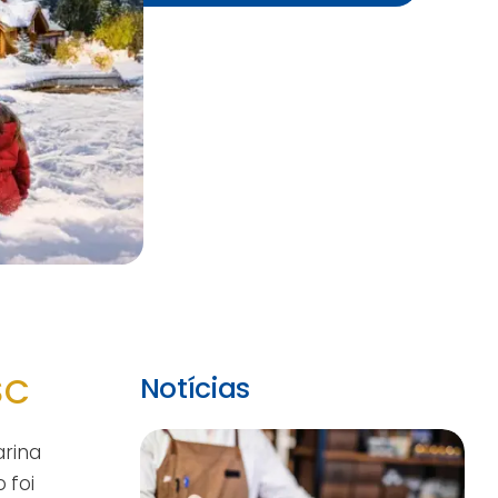
SC
Notícias
arina
 foi