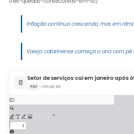
tres-quedas-consecutivas-em-sc/
Inflação continua crescendo, mas em rit
Varejo catarinense começa o ano com pé d
Setor de serviços cai em janeiro após
📄
•
295,99 KB
PDF