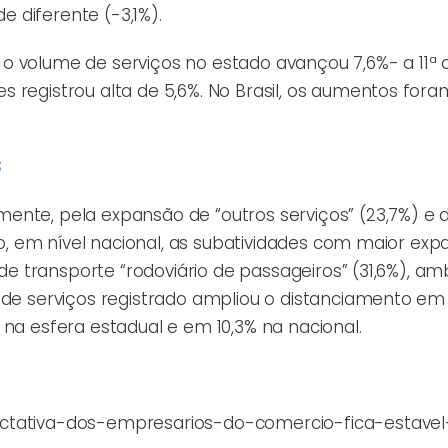
 diferente (-3,1%).
o volume de serviços no estado avançou 7,6%- a 11ª a
 registrou alta de 5,6%. No Brasil, os aumentos foram
3
ente, pela expansão de “outros serviços” (23,7%) e 
sso, em nível nacional, as subatividades com maior ex
 de transporte “rodoviário de passageiros” (31,6%), a
e de serviços registrado ampliou o distanciamento em
na esfera estadual e em 10,3% na nacional.
ectativa-dos-empresarios-do-comercio-fica-estave