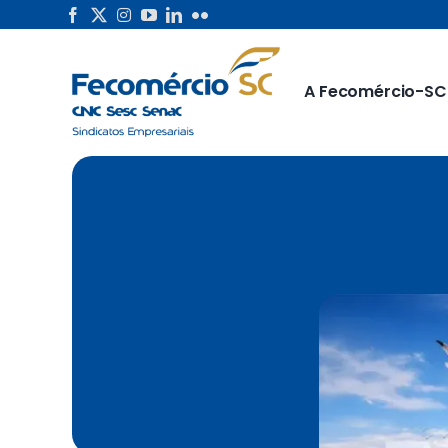
Skip
to
content
A Fecomércio-SC