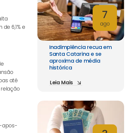
7
lta
ago
 de 6,1% e
Inadimplência recua em
Santa Catarina e se
aproxima de média
de
histórica
pansão
mbas até
Leia Mais
 relação
l-apos-