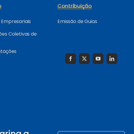
o
Contribuição
Empresariais
Emissão de Guias
es Coletivas de
ntações
arina a