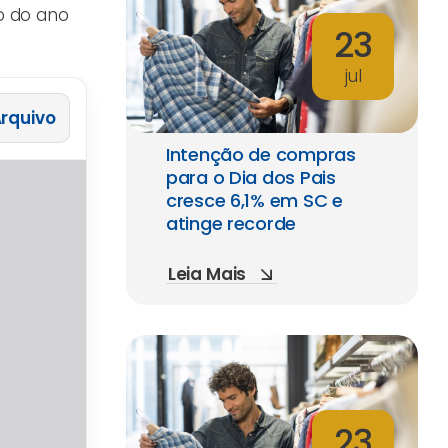
o do ano
23
jul
 Arquivo
Intenção de compras
para o Dia dos Pais
cresce 6,1% em SC e
atinge recorde
Leia Mais
23