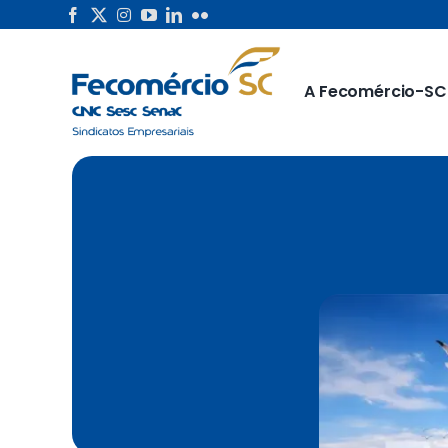
Skip
to
content
A Fecomércio-SC