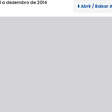
il a dezembro de 2014
⬇️ Abrir / Baixar