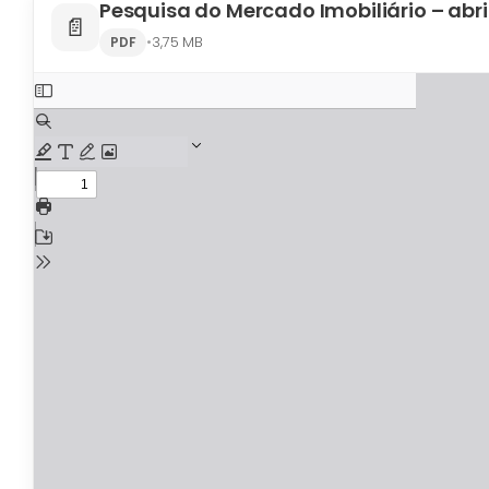
Pesquisa do Mercado Imobiliário – abr
📄
•
3,75 MB
PDF