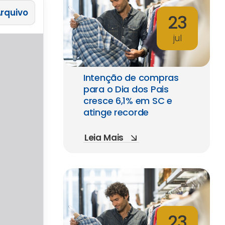
 Arquivo
23
jul
Intenção de compras
para o Dia dos Pais
cresce 6,1% em SC e
atinge recorde
Leia Mais
23