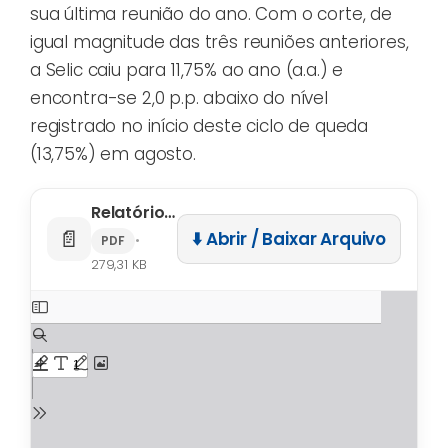
sua última reunião do ano. Com o corte, de
igual magnitude das três reuniões anteriores,
a Selic caiu para 11,75% ao ano (a.a.) e
encontra-se 2,0 p.p. abaixo do nível
registrado no início deste ciclo de queda
(13,75%) em agosto.
Relatório Efeito das Taxas de Juros – Copom – Dez/23
📄
⬇️ Abrir / Baixar Arquivo
•
PDF
279,31 KB