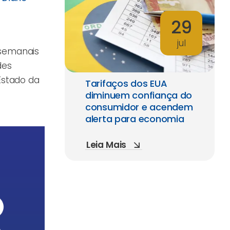
29
jul
 semanais
des
Estado da
Tarifaços dos EUA
diminuem confiança do
consumidor e acendem
alerta para economia
Leia Mais