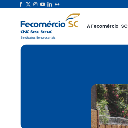
Skip
to
content
A Fecomércio-SC