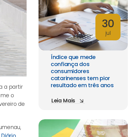
30
jul
Índice que mede
confiança dos
consumidores
catarinenses tem pior
resultado em três anos
 a partir
orme o
Leia Mais
vereiro de
lumenau,
 Diário