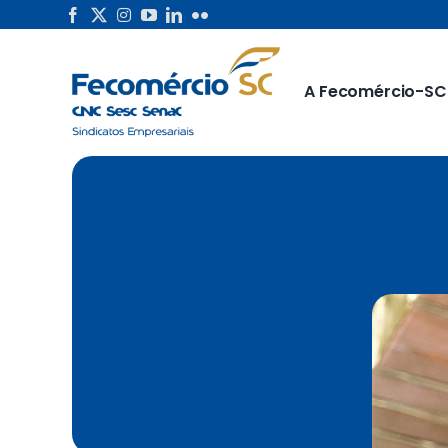
Skip
to
content
A Fecomércio-SC