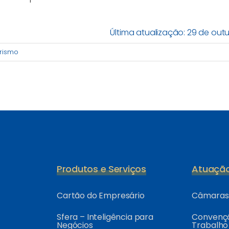
Última atualização: 29 de out
rismo
Produtos e Serviços
Atuaçã
Cartão do Empresário
Câmaras 
Sfera – Inteligência para
Convençõ
Negócios
Trabalho