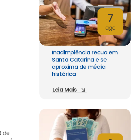
7
ago
Inadimplência recua em
Santa Catarina e se
aproxima de média
histórica
Leia Mais
8 de