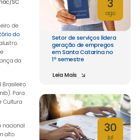
3
enac/SC
ago
eiro de
ório do
Setor de serviços lidera
alustro.
geração de empregos
em Santa Catarina no
 e
1º semestre
nança da
Leia Mais
Brasileiro
nib). Para
e Cultura
30
 nacional
m alto
jul