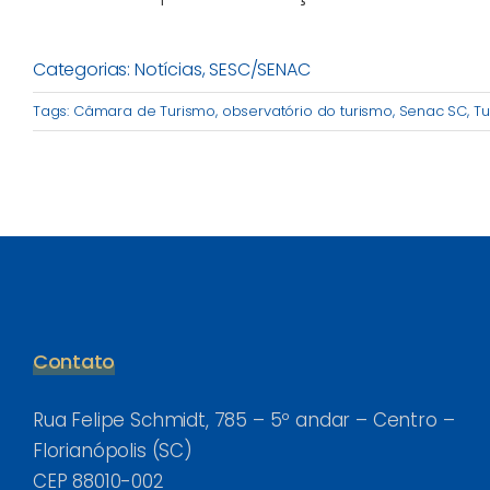
Categorias:
Notícias
,
SESC/SENAC
Tags:
Câmara de Turismo
,
observatório do turismo
,
Senac SC
,
Tu
Contato
Rua Felipe Schmidt, 785 – 5º andar – Centro –
Florianópolis (SC)
CEP 88010-002