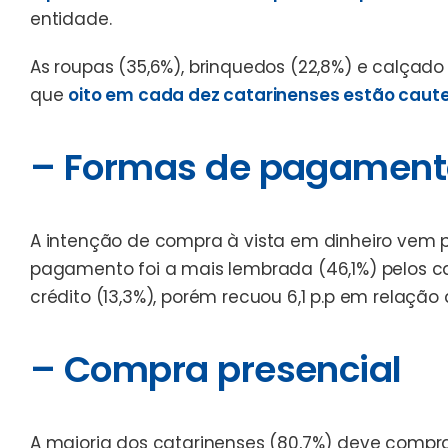
entidade.
As roupas (35,6%), brinquedos (22,8%) e calçado
que
oito em cada dez catarinenses estão cau
– Formas de pagament
A intenção de compra à vista em dinheiro vem
pagamento foi a mais lembrada (46,1%) pelos cat
crédito (13,3%), porém recuou 6,1 p.p em relação a
– Compra presencial
A maioria dos catarinenses (80,7%) deve compra