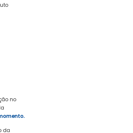
duto
ução no
da
 momento.
o da