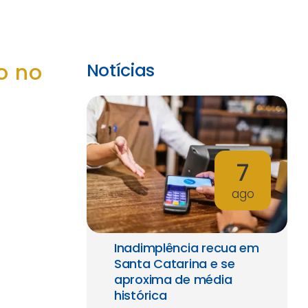
o no
Notícias
7
ago
Inadimplência recua em
Santa Catarina e se
aproxima de média
histórica