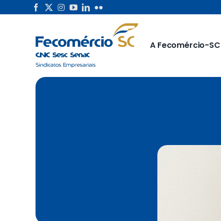
Skip
to
content
A Fecomércio-SC