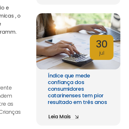
io e
icas , o
e
chramm.
30
jul
Índice que mede
confiança dos
rente
consumidores
catarinenses tem pior
endem
resultado em três anos
tre as
 Crianças
Leia Mais