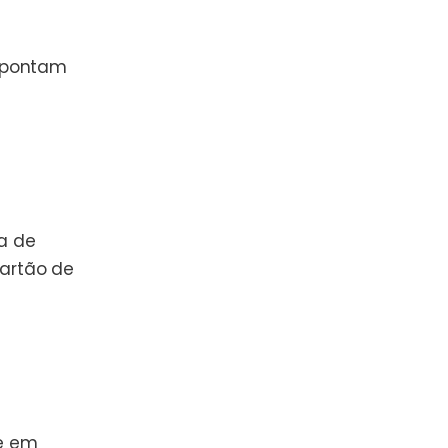
 apontam
a de
cartão de
te em